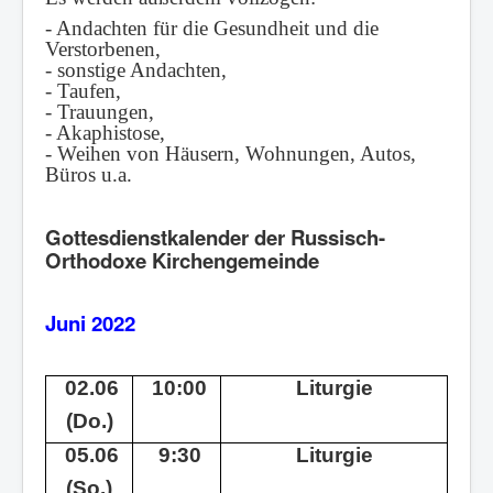
Kontakt
- Andachten für die Gesundheit und die
Verstorbenen,
Links
- sonstige Andachten,
- Taufen,
Spenden
- Trauungen,
- Akaphistose,
- Weihen von Häusern, Wohnungen, Autos,
Büros u.a.
Gottesdienstkalender der Russisch-
Orthodoxe Kirchengemeinde
Juni 2022
02.06
10:00
Liturgie
(Do.)
05.06
9:30
Liturgie
(So.)