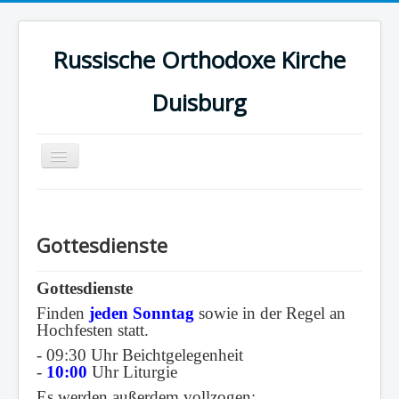
Russische Orthodoxe Kirche
Duisburg
Navigation
an/aus
Home
Adresse
Gottesdienste
Andere Gemeinden
Gottesdienste
Gebete
Finden
jeden Sonntag
sowie in der Regel an
Gemeinde
Hochfesten statt.
Gottesdienste
- 09:30 Uhr Beichtgelegenheit
-
10:00
Uhr Liturgie
Kalender
Es werden außerdem vollzogen: